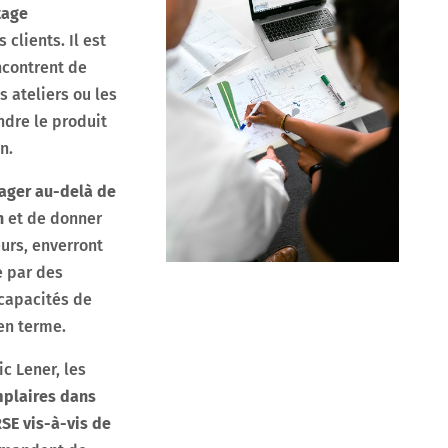
tage
 clients. Il est
ncontrent de
 ateliers ou les
ndre le produit
n.
ager au-delà de
n
et de donner
urs, enverront
e par des
 capacités de
en terme.
c Lener, les
plaires dans
RSE vis-à-vis de